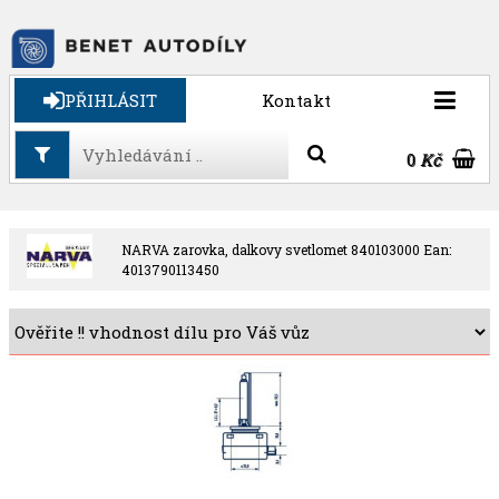
PŘIHLÁSIT
Kontakt
0
Kč
NARVA zarovka, dalkovy svetlomet 840103000 Ean:
4013790113450