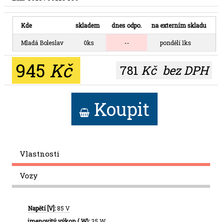
Kde
skladem
dnes odpo.
na externím skladu
Mladá Boleslav
0ks
--
pondělí 1ks
945
Kč
781
Kč
bez DPH
Koupit
Vlastnosti
Vozy
Napětí [V]:
85 V
jmenovitý výkon ( W):
35 W