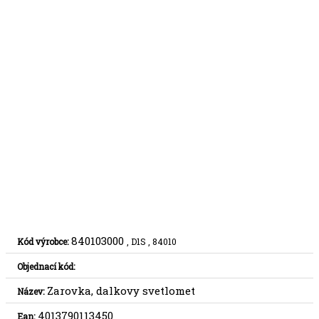
840103000
Kód výrobce:
, D1S , 84010
Objednací kód:
Zarovka, dalkovy svetlomet
Název:
4013790113450
Ean: