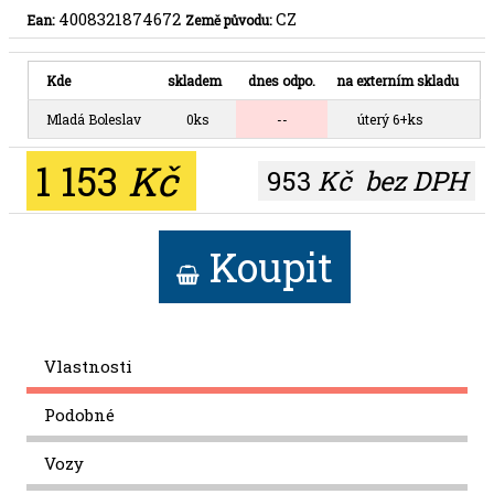
4008321874672
CZ
Ean:
Země původu:
Kde
skladem
dnes odpo.
na externím skladu
Mladá Boleslav
0ks
--
úterý 6+ks
1 153
Kč
953
Kč
bez DPH
Koupit
Vlastnosti
Podobné
Vozy