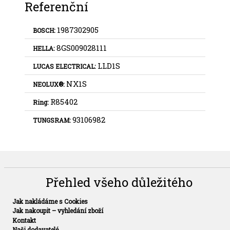
Referenční
1987302905
BOSCH:
8GS009028111
HELLA:
LLD1S
LUCAS ELECTRICAL:
NX1S
NEOLUX®:
R85402
Ring:
93106982
TUNGSRAM:
Přehled všeho důležitého
Jak nakládáme s Cookies
Jak nakoupit – vyhledání zboží
Kontakt
Naši dodavatelé