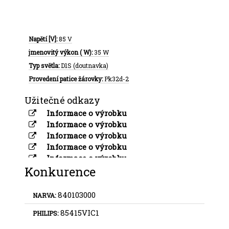
Napětí [V]:
85 V
jmenovitý výkon ( W):
35 W
Typ světla:
D1S (doutnavka)
Provedení patice žárovky:
Pk32d-2
Užitečné odkazy
Informace o výrobku
Informace o výrobku
Informace o výrobku
Informace o výrobku
Informace o výrobku
Konkurence
Informace o výrobku
Informace o výrobku
840103000
NARVA:
85415VIC1
PHILIPS: