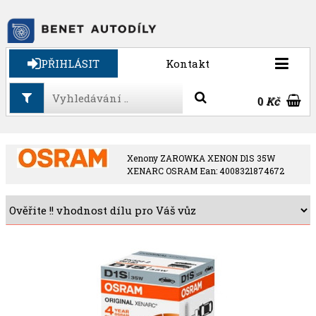
PŘIHLÁSIT
Kontakt
0
Kč
Xenony ZAROWKA XENON D1S 35W
XENARC OSRAM Ean: 4008321874672