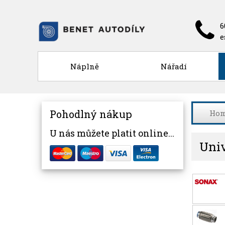
6
e
Náplně
Nářadí
Pohodlný nákup
Ho
U nás můžete platit online...
Univ