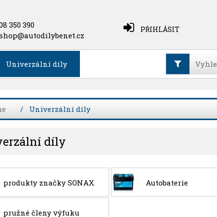
08 350 390
PŘIHLÁSIT
shop@autodilybenet.cz
Univerzální díly
me
Univerzální díly
erzální díly
produkty značky SONAX
Autobaterie
pružné členy výfuku